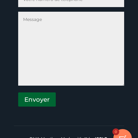
Envoyer
V
E
0
U