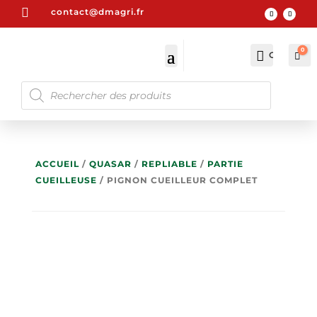

contact@dmagri.fr
0

Compte
Pan
0
RECHERCHE
DE
PRODUITS
ACCUEIL
/
QUASAR
/
REPLIABLE
/
PARTIE
CUEILLEUSE
/ PIGNON CUEILLEUR COMPLET