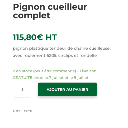
Pignon cueilleur
complet
115,80
€
HT
pignon plastique tendeur de chaîne cueilleuse,
avec roulement 6205, circlips et rondelle
2 en stock (peut être commandé) - Livraison
GRATUITE entre le 7 juillet et le 9 juillet
QUANTITÉ
AJOUTER AU PANIER
DE
PIGNON
CUEILLEUR
COMPLET
UGS :
12CF