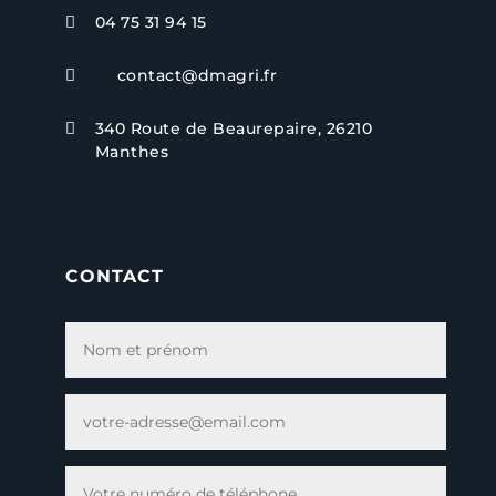
04 75 31 94 15

contact@dmagri.fr

340 Route de Beaurepaire, 26210

Manthes
CONTACT