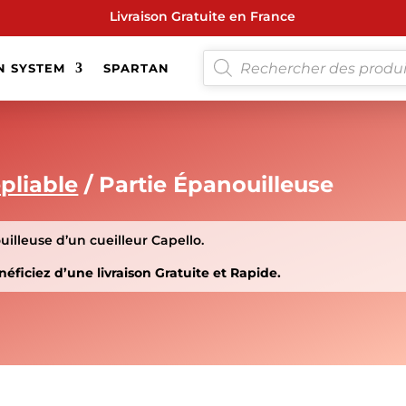
Livraison Gratuite en France
RECHERCHE
N SYSTEM
SPARTAN
DE
PRODUITS
pliable
/ Partie Épanouilleuse
illeuse d’un cueilleur Capello.
ficiez d’une livraison Gratuite et Rapide.