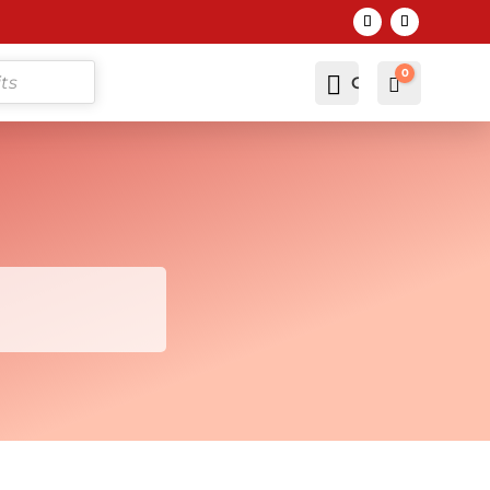
0

Compte
Panier
0,00
€