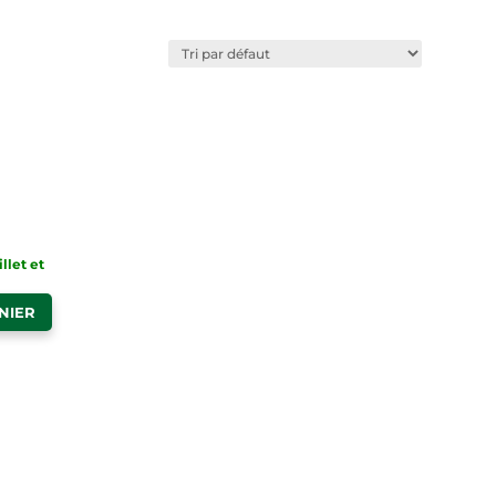
illet et
NIER