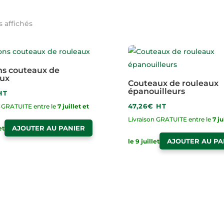
s affichés
ns couteaux de
aux
Couteaux de rouleaux
épanouilleurs
HT
47,26
€
HT
n GRATUITE entre le
7 juillet et
Livraison GRATUITE entre le
7 ju
AJOUTER AU PANIER
et
AJOUTER AU PA
le 9 juillet