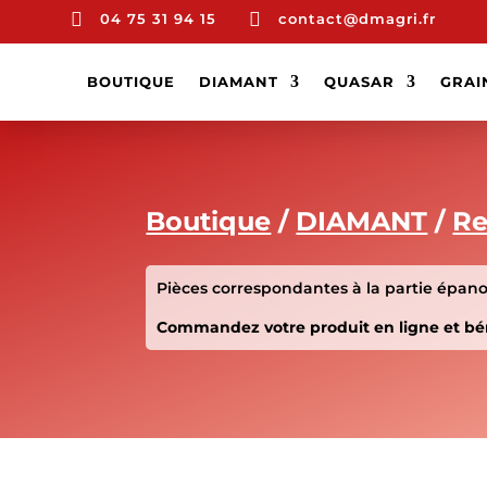


04 75 31 94 15
contact@dmagri.fr
BOUTIQUE
DIAMANT
QUASAR
GRAI
Boutique
/
DIAMANT
/
Re
Pièces correspondantes à la partie épanou
Commandez votre produit en ligne et béné