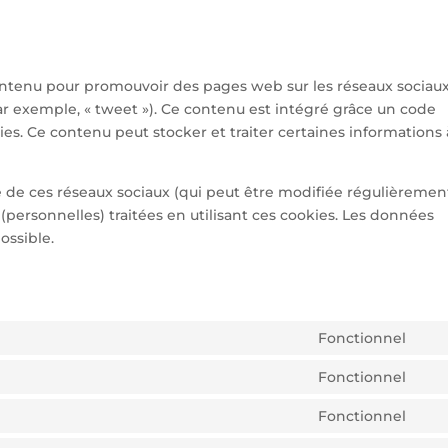
ontenu pour promouvoir des pages web sur les réseaux sociaux
(par exemple, « tweet »). Ce contenu est intégré grâce un code
ies. Ce contenu peut stocker et traiter certaines informations
ité de ces réseaux sociaux (qui peut être modifiée régulièremen
 (personnelles) traitées en utilisant ces cookies. Les données
ossible.
Fonctionnel
CON
TO
Fonctionnel
CON
SER
TO
Fonctionnel
WO
CON
SER