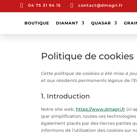


04 75 31 94 15
contact@dmagri.fr
BOUTIQUE
DIAMANT
QUASAR
GRAI
Politique de cookies
Cette politique de cookies a été mise à jour
et aux résidents permanents légaux de l’
1. Introduction
Notre site web,
https://www.dmagri.fr
(ci-a
(par simplification, toutes ces technologie
également placés par des tierces parties 
informons de l’utilisation des cookies sur n