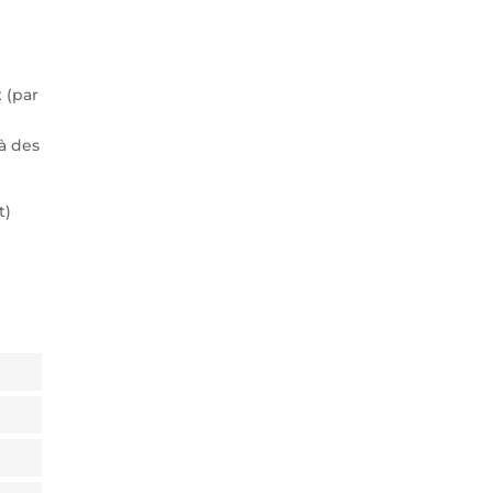
 (par
 à des
t)
SENT
SENT
VICE
OCOMMERCE
SENT
VICE