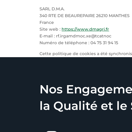
SARL D.M.A.
340 RTE DE BEAUREPAIRE 26210 MANTHES
France
Site web :
https://www.dmagri.fr
E-mail :
dmagri.fr
ex.com
contact@
Numéro de téléphone : 04 75 31 94 15
Cette politique de cookies a été synchroni
Nos Engageme
la Qualité et le