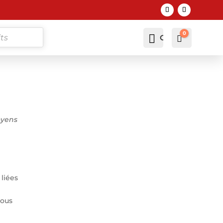
0

Compte
Panier
0,00
€
oyens
 liées
vous