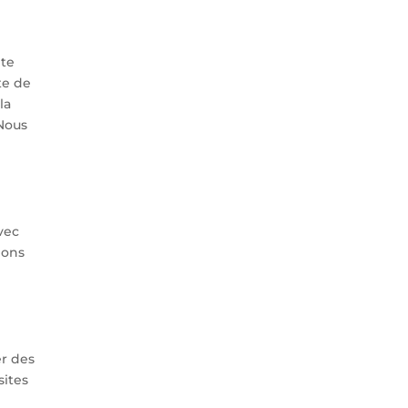
pte
te de
la
 Nous
Avec
dons
er des
sites