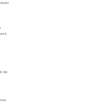
loquer
u
ment.
té de
nous