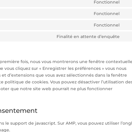
TO
Fonctionnel
PH
CON
SER
TO
Fonctionnel
STR
CON
SER
TO
Fonctionnel
DIVI
CON
SER
(EL
TO
Finalité en attente d’enquête
WO
THE
CON
SER
TO
WO
SER
DIV
a première fois, nous vous montrerons une fenêtre contextuell
ue vous cliquez sur « Enregistrer les préférences » vous nous
es et d’extensions que vous avez sélectionnés dans la fenêtre
 politique de cookies. Vous pouvez désactiver l’utilisation de
 noter que notre site web pourrait ne plus fonctionner
onsentement
s le support de javascript. Sur AMP, vous pouvez utiliser l’ong
page.