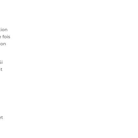
tion
 fois
ion
Si
nt
et