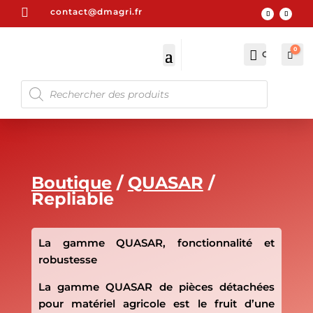

contact@dmagri.fr
0

Compte
Pan
0
RECHERCHE
DE
PRODUITS
Boutique
/
QUASAR
/
Repliable
La gamme QUASAR, fonctionnalité et
robustesse
La gamme QUASAR de pièces détachées
pour matériel agricole est le fruit d’une