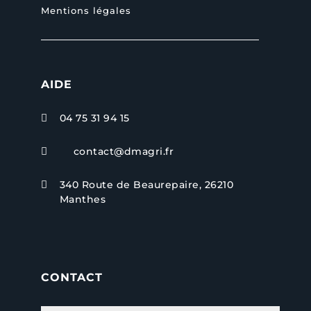
Mentions légales
AIDE
04 75 31 94 15

contact@dmagri.fr

340 Route de Beaurepaire, 26210

Manthes
CONTACT